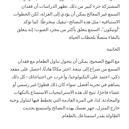
المشتركة جزء كبير من ذلك. تظهر الدراسات أن فقدان
السمع غير المعالج يمكن أن يؤدي إلى العزلة، لكن الخطوات
الاستباقية—مثل هذه النصائح—تبقيك منخرطًا. كما تؤكد
“أوتيكون”، السمع يتعلق بأكثر من مجرد الصوت؛ إنه يتعلق
بالبقاء متصلًا بلحظات الحياة.
الخاتمة
مع النهج الصحيح، يمكن أن يتحول تناول الطعام مع فقدان
السمع من صراع إلى متعة. اختر مكانًا هادئًا، احصل على مقعد
ذكي، اعتمد على التكنولوجيا، وأعرب عن احتياجاتك—كل ذلك
يساهم في تجربة أفضل. سواء كان ذلك فطورًا غير رسمي أو
عشاء فاخرًا، تتيح لك هذه الاستراتيجيات الاستمتاع بالنكهات
والمحادثة. لذا، في المرة القادمة التي تخطط فيها لتناول وجبة
خارج المنزل، جهز نفسك بهذه النصائح واستمتع بحديث
الطاولة بقدر استمتاعك بالطعام.