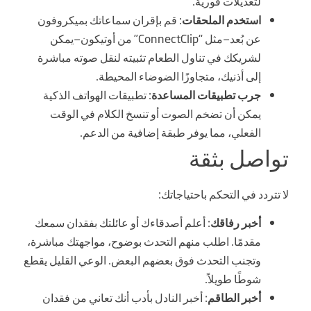
لتعديلات فورية.
استخدم الملحقات
: قم بإقران سماعاتك بميكروفون
عن بُعد—مثل “ConnectClip” من أوتيكون—يمكن
لشريكك في تناول الطعام تثبيته لنقل صوته مباشرة
إلى أذنيك، متجاوزًا الضوضاء المحيطة.
جرب تطبيقات المساعدة
: تطبيقات الهواتف الذكية
يمكن أن تضخم الصوت أو تنسخ الكلام في الوقت
الفعلي، مما يوفر طبقة إضافية من الدعم.
تواصل بثقة
لا تتردد في التحكم باحتياجاتك:
أخبر رفاقك
: أعلم أصدقاءك أو عائلتك بفقدان سمعك
مقدمًا. اطلب منهم التحدث بوضوح، مواجهتك مباشرة،
وتجنب التحدث فوق بعضهم البعض. الوعي القليل يقطع
شوطًا طويلاً.
أخبر الطاقم
: أخبر النادل بأدب أنك تعاني من فقدان